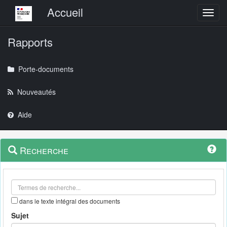
Menu principal
Accueil
Toggl
Rapports
Porte-documents
Nouveautés
Aide
Menu
Navigation
Recherche
contextuel
et
outils
annexes
dans le texte intégral des documents
Sujet