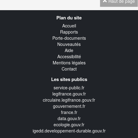
Haut de page
Navigation
Plan du site
transverse
Accueil
Rapports
Porte-documents
Nouveautés
Aide
Accessibilité
Mentions légales
Contact
Les sites publics
service-public.fr
legifrance.gouv.fr
circulaire.legifrance.gouv.fr
gouvernement.fr
france.fr
data.gouv.fr
ecologie.gouv.fr
igedd.developpement-durable.gouv.fr