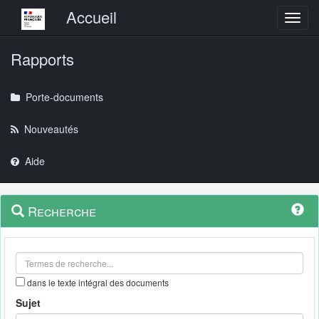
Menu principal
Accueil
Toggl
Rapports
Porte-documents
Nouveautés
Aide
Menu
Navigation
Recherche
contextuel
et
outils
annexes
dans le texte intégral des documents
Sujet