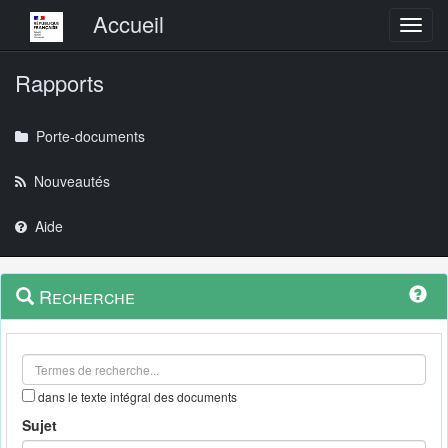
Menu principal
Accueil
Toggl
Rapports
Porte-documents
Nouveautés
Aide
Menu
Navigation
Recherche
contextuel
et
outils
annexes
dans le texte intégral des documents
Sujet