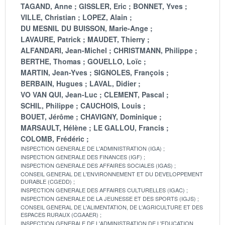
TAGAND, Anne
GISSLER, Eric
BONNET, Yves
VILLE, Christian
LOPEZ, Alain
DU MESNIL DU BUISSON, Marie-Ange
LAVAURE, Patrick
MAUDET, Thierry
ALFANDARI, Jean-Michel
CHRISTMANN, Philippe
BERTHE, Thomas
GOUELLO, Loïc
MARTIN, Jean-Yves
SIGNOLES, François
BERBAIN, Hugues
LAVAL, Didier
VO VAN QUI, Jean-Luc
CLEMENT, Pascal
SCHIL, Philippe
CAUCHOIS, Louis
BOUET, Jérôme
CHAVIGNY, Dominique
MARSAULT, Hélène
LE GALLOU, Francis
COLOMB, Frédéric
INSPECTION GENERALE DE L'ADMINISTRATION (IGA)
INSPECTION GENERALE DES FINANCES (IGF)
INSPECTION GENERALE DES AFFAIRES SOCIALES (IGAS)
CONSEIL GENERAL DE L'ENVIRONNEMENT ET DU DEVELOPPEMENT
DURABLE (CGEDD)
INSPECTION GENERALE DES AFFAIRES CULTURELLES (IGAC)
INSPECTION GENERALE DE LA JEUNESSE ET DES SPORTS (IGJS)
CONSEIL GENERAL DE L'ALIMENTATION, DE L'AGRICULTURE ET DES
ESPACES RURAUX (CGAAER)
INSPECTION GENERALE DE L'ADMINISTRATION DE L'EDUCATION