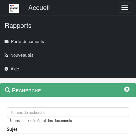
Menu principal
Accueil
Toggl
Rapports
Porte-documents
Nouveautés
Aide
Menu
Navigation
Recherche
contextuel
et
outils
annexes
dans le texte intégral des documents
Sujet