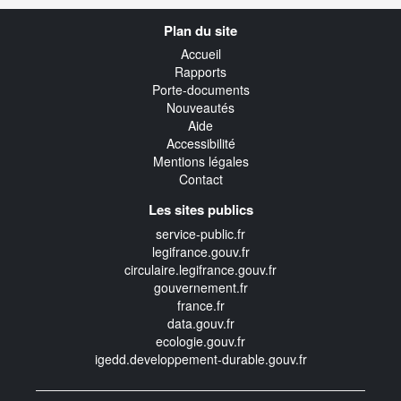
Navigation
Plan du site
transverse
Accueil
Rapports
Porte-documents
Nouveautés
Aide
Accessibilité
Mentions légales
Contact
Les sites publics
service-public.fr
legifrance.gouv.fr
circulaire.legifrance.gouv.fr
gouvernement.fr
france.fr
data.gouv.fr
ecologie.gouv.fr
igedd.developpement-durable.gouv.fr