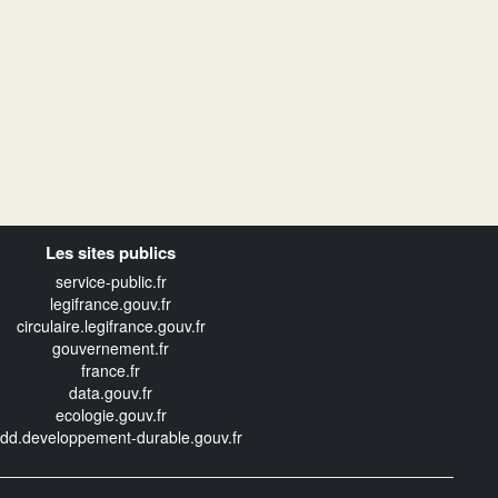
Les sites publics
service-public.fr
legifrance.gouv.fr
circulaire.legifrance.gouv.fr
gouvernement.fr
france.fr
data.gouv.fr
ecologie.gouv.fr
edd.developpement-durable.gouv.fr