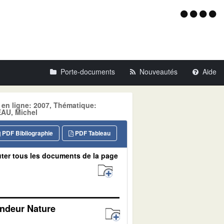
Menu
d'acce
Porte-documents
Nouveautés
Aide
 en ligne: 2007, Thématique:
AU, Michel
PDF Bibliographie
PDF Tableau
ter tous les documents de la page
andeur Nature