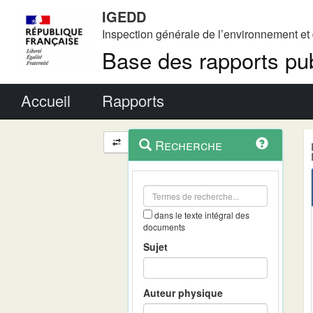
IGEDD
Inspection générale de l’environnement e
Base des rapports pub
Menu principal
Accueil
Rapports
Menu
Navigation
Recherche
contextuel
et
outils
annexes
dans le texte intégral des
documents
Sujet
Auteur physique