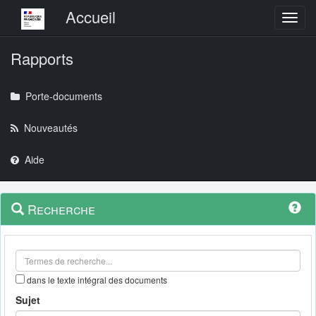
Menu principal
Accueil
Toggl
Rapports
Porte-documents
Nouveautés
Aide
Menu
Navigation
Recherche
contextuel
et
outils
annexes
dans le texte intégral des documents
Sujet