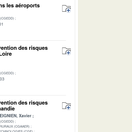
ns les aéroports
 (CGEDD)
01
vention des risques
Loire
 (CGEDD)
-03
vention des risques
mandie
EIGNIEN, Xavier
 (CGEDD)
 RURAUX (CGAAER)
TECHNOLOGIES (CGE)