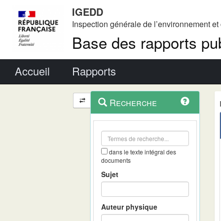
IGEDD
Inspection générale de l’environnement e
Base des rapports pub
Menu principal
Accueil
Rapports
Menu
Navigation
Recherche
contextuel
et
outils
annexes
dans le texte intégral des
documents
Sujet
Auteur physique