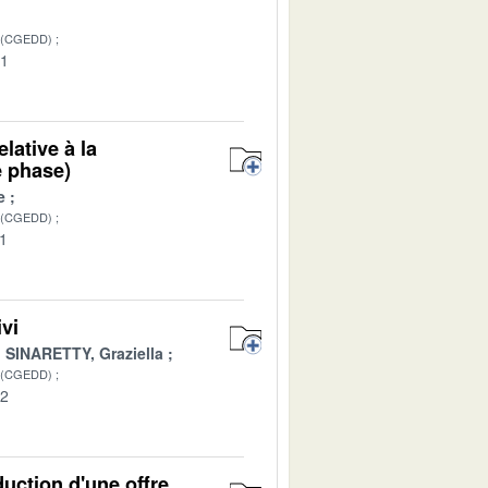
 (CGEDD)
01
elative à la
e phase)
e
 (CGEDD)
01
vi
SINARETTY, Graziella
 (CGEDD)
02
duction d'une offre