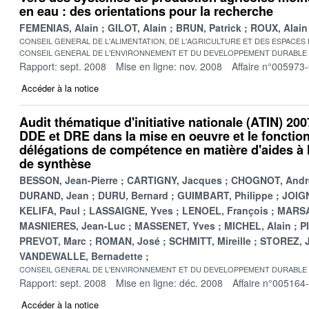
en eau : des orientations pour la recherche
FEMENIAS, Alain
GILOT, Alain
BRUN, Patrick
ROUX, Alain
CONSEIL GENERAL DE L'ALIMENTATION, DE L'AGRICULTURE ET DES ESPACES
CONSEIL GENERAL DE L'ENVIRONNEMENT ET DU DEVELOPPEMENT DURABLE
Rapport: sept. 2008
Mise en ligne: nov. 2008
Affaire n°005973
Accéder à la notice
Audit thématique d'initiative nationale (ATIN) 200
DDE et DRE dans la mise en oeuvre et le foncti
délégations de compétence en matière d'aides à l
de synthèse
BESSON, Jean-Pierre
CARTIGNY, Jacques
CHOGNOT, Andr
DURAND, Jean
DURU, Bernard
GUIMBART, Philippe
JOIGN
KELIFA, Paul
LASSAIGNE, Yves
LENOEL, François
MARSA
MASNIERES, Jean-Luc
MASSENET, Yves
MICHEL, Alain
P
PREVOT, Marc
ROMAN, José
SCHMITT, Mireille
STOREZ, 
VANDEWALLE, Bernadette
CONSEIL GENERAL DE L'ENVIRONNEMENT ET DU DEVELOPPEMENT DURABLE
Rapport: sept. 2008
Mise en ligne: déc. 2008
Affaire n°005164
Accéder à la notice