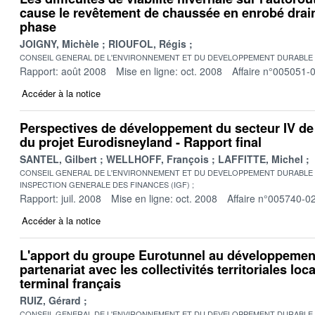
cause le revêtement de chaussée en enrobé drai
phase
JOIGNY, Michèle
RIOUFOL, Régis
CONSEIL GENERAL DE L'ENVIRONNEMENT ET DU DEVELOPPEMENT DURABLE
Rapport: août 2008
Mise en ligne: oct. 2008
Affaire n°005051-
Accéder à la notice
Perspectives de développement du secteur IV de 
du projet Eurodisneyland - Rapport final
SANTEL, Gilbert
WELLHOFF, François
LAFFITTE, Michel
CONSEIL GENERAL DE L'ENVIRONNEMENT ET DU DEVELOPPEMENT DURABLE
INSPECTION GENERALE DES FINANCES (IGF)
Rapport: juil. 2008
Mise en ligne: oct. 2008
Affaire n°005740-0
Accéder à la notice
L'apport du groupe Eurotunnel au développeme
partenariat avec les collectivités territoriales lo
terminal français
RUIZ, Gérard
CONSEIL GENERAL DE L'ENVIRONNEMENT ET DU DEVELOPPEMENT DURABLE