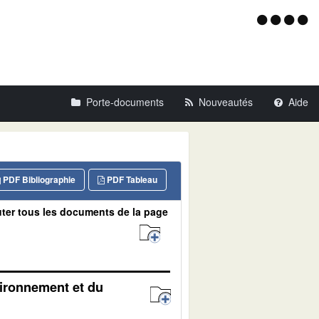
Menu
d'acce
Porte-documents
Nouveautés
Aide
PDF Bibliographie
PDF Tableau
ter tous les documents de la page
vironnement et du