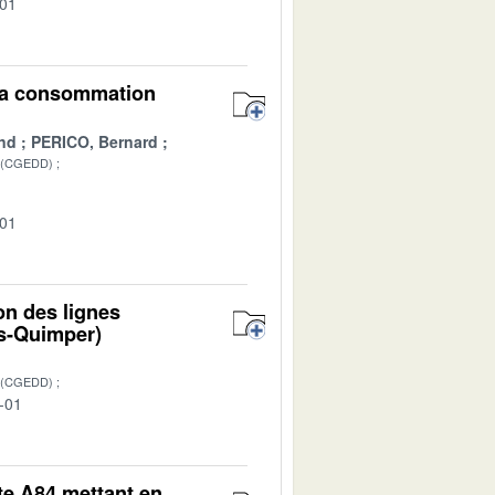
-01
 la consommation
nd
PERICO, Bernard
 (CGEDD)
-01
on des lignes
es-Quimper)
 (CGEDD)
-01
ute A84 mettant en