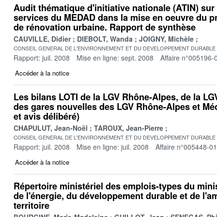
Audit thématique d'initiative nationale (ATIN) sur 
services du MEDAD dans la mise en oeuvre du p
de rénovation urbaine. Rapport de synthèse
CAUVILLE, Didier
DIEBOLT, Wanda
JOIGNY, Michèle
CONSEIL GENERAL DE L'ENVIRONNEMENT ET DU DEVELOPPEMENT DURABLE
Rapport: juil. 2008
Mise en ligne: sept. 2008
Affaire n°005196-
Accéder à la notice
Les bilans LOTI de la LGV Rhône-Alpes, de la LG
des gares nouvelles des LGV Rhône-Alpes et Méd
et avis délibéré)
CHAPULUT, Jean-Noël
TAROUX, Jean-Pierre
CONSEIL GENERAL DE L'ENVIRONNEMENT ET DU DEVELOPPEMENT DURABLE
Rapport: juil. 2008
Mise en ligne: juil. 2008
Affaire n°005448-01
Accéder à la notice
Répertoire ministériel des emplois-types du minis
de l'énergie, du développement durable et de l
territoire
BOURGINE, Marie-Madeleine
GUILLOT, Jean
SENEGAS, Phi