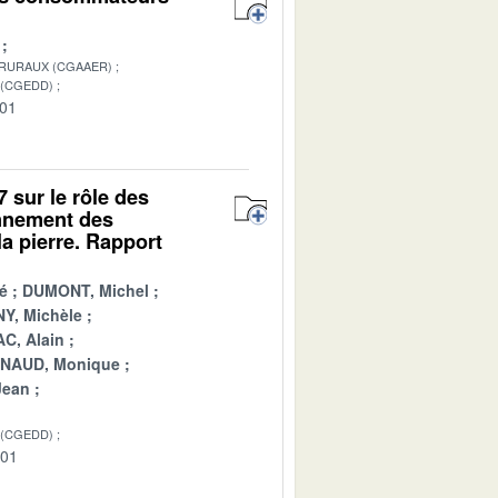
 RURAUX (CGAAER)
 (CGEDD)
-01
7 sur le rôle des
onnement des
a pierre. Rapport
é
DUMONT, Michel
Y, Michèle
C, Alain
INAUD, Monique
Jean
 (CGEDD)
-01