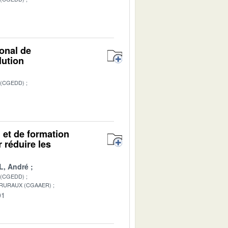
1
ional de
lution
 (CGEDD)
1
n et de formation
r réduire les
L, André
 (CGEDD)
 RURAUX (CGAAER)
01