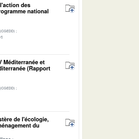
l'action des
rogramme national
 (CGEDD)
01
V Méditerranée et
iterranée (Rapport
 (CGEDD)
tère de l'écologie,
'aménagement du
lippe