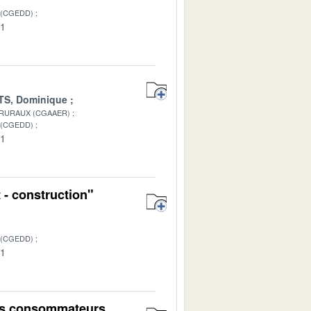
 (CGEDD)
01
S, Dominique
 RURAUX (CGAAER)
 (CGEDD)
01
 - construction"
 (CGEDD)
01
ins consommateurs