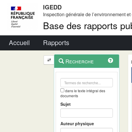
IGEDD
Inspection générale de l’environnement e
Base des rapports pub
Menu principal
Accueil
Rapports
Menu
Navigation
Recherche
contextuel
et
outils
annexes
dans le texte intégral des
documents
Sujet
Auteur physique