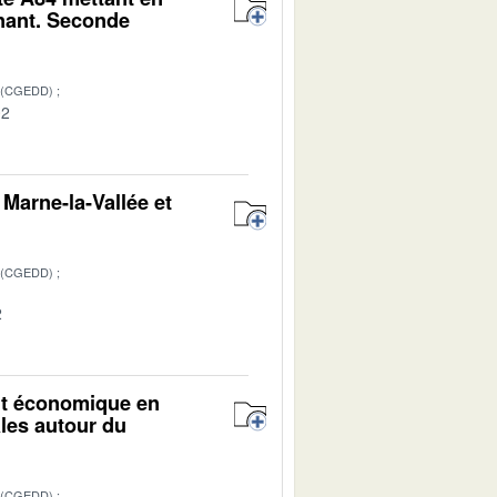
nant. Seconde
 (CGEDD)
02
Marne-la-Vallée et
 (CGEDD)
2
nt économique en
cales autour du
 (CGEDD)