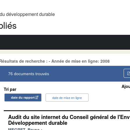
t du développement durable
liés
Résultats de recherche : - Année de mise en ligne: 2008
76 documents trouvés
Ajou
Tri par
date du rapport
date de mise en ligne
Audit du site internet du Conseil général de l'En
Développement durable
MEGRET, Bruno