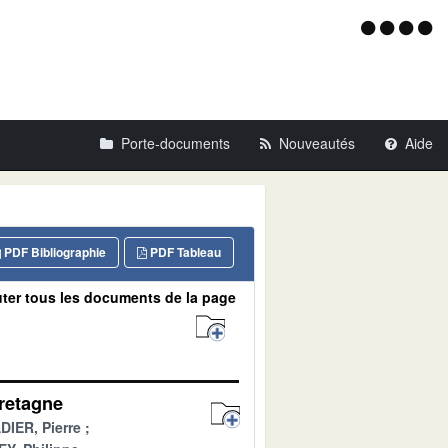
Menu
d'acce
Porte-documents
Nouveautés
Aide
PDF Bibliographie
PDF Tableau
ter tous les documents de la page
Bretagne
IER, Pierre