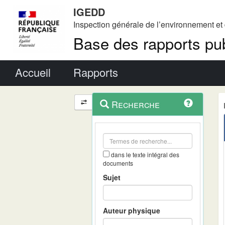
IGEDD
Inspection générale de l’environnement e
Base des rapports pub
Menu principal
Accueil
Rapports
Menu
Navigation
Recherche
contextuel
et
outils
annexes
dans le texte intégral des
documents
Sujet
Auteur physique