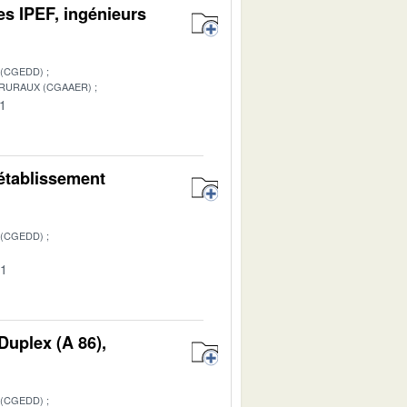
les IPEF, ingénieurs
 (CGEDD)
 RURAUX (CGAAER)
01
’établissement
 (CGEDD)
01
 Duplex (A 86),
 (CGEDD)