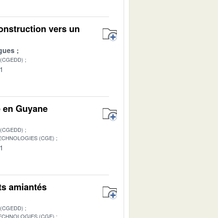
onstruction vers un
gues
 (CGEDD)
01
e en Guyane
 (CGEDD)
TECHNOLOGIES (CGE)
01
ets amiantés
 (CGEDD)
TECHNOLOGIES (CGE)