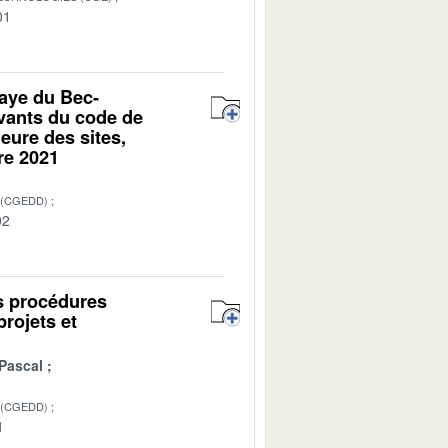
01
baye du Bec-
uivants du code de
eure des sites,
re 2021
 (CGEDD)
02
es procédures
projets et
Pascal
 (CGEDD)
1