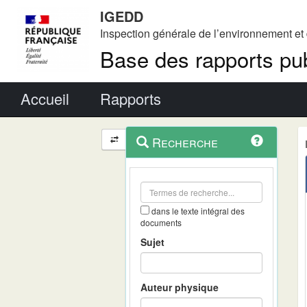
IGEDD
Inspection générale de l’environnement e
Base des rapports pub
Menu principal
Accueil
Rapports
Menu
Navigation
Recherche
contextuel
et
outils
annexes
dans le texte intégral des
documents
Sujet
Auteur physique