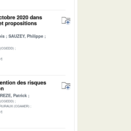
octobre 2020 dans
et propositions
ois
SAUZEY, Philippe
 (CGEDD)
01
vention des risques
on
REZE, Patrick
 (CGEDD)
 RURAUX (CGAAER)
01