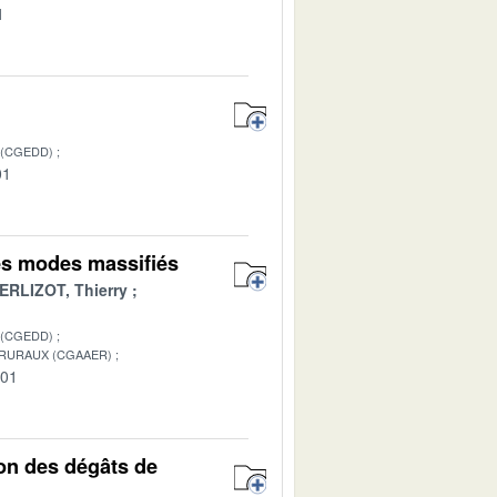
1
 (CGEDD)
01
des modes massifiés
ERLIZOT, Thierry
 (CGEDD)
 RURAUX (CGAAER)
-01
ion des dégâts de