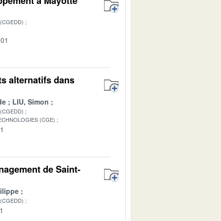
oppement à Mayotte
 (CGEDD)
-01
s alternatifs dans
de
LIU, Simon
 (CGEDD)
TECHNOLOGIES (CGE)
01
énagement de Saint-
lippe
 (CGEDD)
01