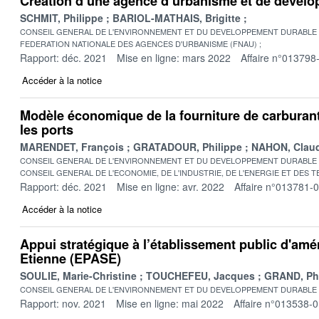
Création d’une agence d’urbanisme et de dével
SCHMIT, Philippe
BARIOL-MATHAIS, Brigitte
CONSEIL GENERAL DE L'ENVIRONNEMENT ET DU DEVELOPPEMENT DURABLE
FEDERATION NATIONALE DES AGENCES D'URBANISME (FNAU)
Rapport: déc. 2021
Mise en ligne: mars 2022
Affaire n°013798
Accéder à la notice
Modèle économique de la fourniture de carburant
les ports
MARENDET, François
GRATADOUR, Philippe
NAHON, Clau
CONSEIL GENERAL DE L'ENVIRONNEMENT ET DU DEVELOPPEMENT DURABLE
CONSEIL GENERAL DE L'ECONOMIE, DE L'INDUSTRIE, DE L'ENERGIE ET DES 
Rapport: déc. 2021
Mise en ligne: avr. 2022
Affaire n°013781-
Accéder à la notice
Appui stratégique à l’établissement public d'am
Etienne (EPASE)
SOULIE, Marie-Christine
TOUCHEFEU, Jacques
GRAND, Phi
CONSEIL GENERAL DE L'ENVIRONNEMENT ET DU DEVELOPPEMENT DURABLE
Rapport: nov. 2021
Mise en ligne: mai 2022
Affaire n°013538-