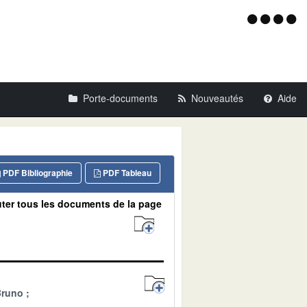
Menu
d'acce
Porte-documents
Nouveautés
Aide
PDF Bibliographie
PDF Tableau
ter tous les documents de la page
Bruno