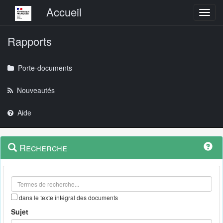
Menu principal
Accueil
Toggl
Rapports
Porte-documents
Nouveautés
Aide
Menu
Navigation
Recherche
contextuel
et
outils
annexes
dans le texte intégral des documents
Sujet