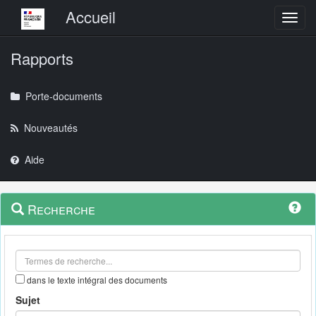
Menu principal
Accueil
Toggl
Rapports
Porte-documents
Nouveautés
Aide
Menu
Navigation
Recherche
contextuel
et
outils
annexes
dans le texte intégral des documents
Sujet