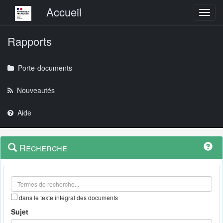
Menu principal
Accueil
Toggl
Rapports
Porte-documents
Nouveautés
Aide
Menu
Navigation
Recherche
contextuel
et
outils
annexes
dans le texte intégral des documents
Sujet