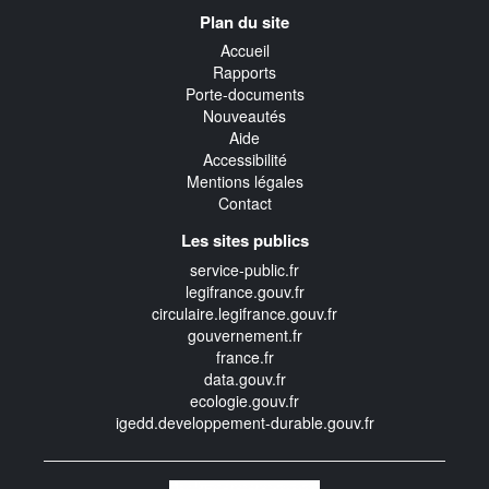
Navigation
Plan du site
transverse
Accueil
Rapports
Porte-documents
Nouveautés
Aide
Accessibilité
Mentions légales
Contact
Les sites publics
service-public.fr
legifrance.gouv.fr
circulaire.legifrance.gouv.fr
gouvernement.fr
france.fr
data.gouv.fr
ecologie.gouv.fr
igedd.developpement-durable.gouv.fr