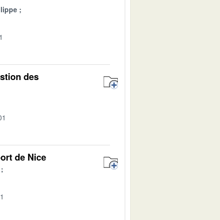
lippe
1
estion des
01
ort de Nice
01