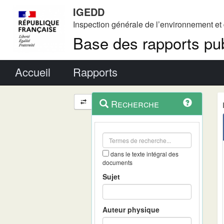
IGEDD
Inspection générale de l’environnement e
Base des rapports pub
Menu principal
Accueil
Rapports
Menu
Navigation
Recherche
contextuel
et
outils
annexes
dans le texte intégral des
documents
Sujet
Auteur physique