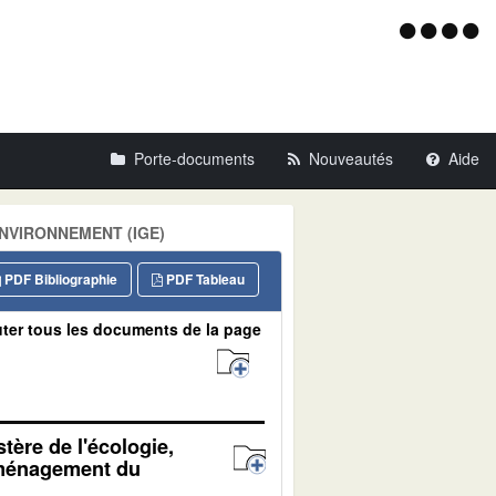
Menu
d'acce
Porte-documents
Nouveautés
Aide
'ENVIRONNEMENT (IGE)
PDF Bibliographie
PDF Tableau
ter tous les documents de la page
tère de l'écologie,
'aménagement du