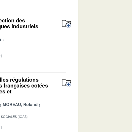
pection des
ques industriels
n
01
elles régulations
s françaises cotées
es et
MOREAU, Roland
SOCIALES (IGAS)
01