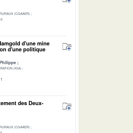
 RURAUX (CGAAER)
01
/ Iamgold d'une mine
on d'une politique
Philippe
RATION (IGA)
01
artement des Deux-
 RURAUX (CGAAER)
01