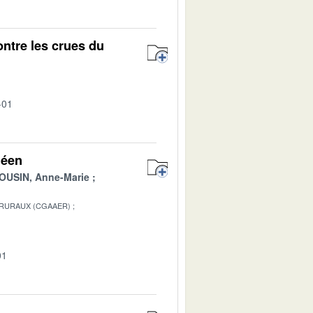
ontre les crues du
-01
néen
OUSIN, Anne-Marie
 RURAUX (CGAAER)
01