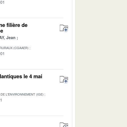
-01
e filière de
ge
AY, Jean
 RURAUX (CGAAER)
-01
antiques le 4 mai
DE L'ENVIRONNEMENT (IGE)
01