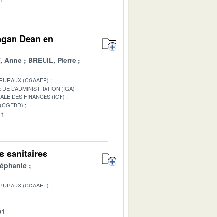
agan Dean en
, Anne
BREUIL, Pierre
 RURAUX (CGAAER)
DE L'ADMINISTRATION (IGA)
ALE DES FINANCES (IGF)
 (CGEDD)
01
s sanitaires
téphanie
 RURAUX (CGAAER)
01