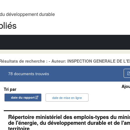
t du développement durable
liés
Résultats de recherche : - Auteur: INSPECTION GENERALE DE L
78 documents trouvés
Ajou
Tri par
date du rapport
date de mise en ligne
Répertoire ministériel des emplois-types du minis
de l'énergie, du développement durable et de l
territoire