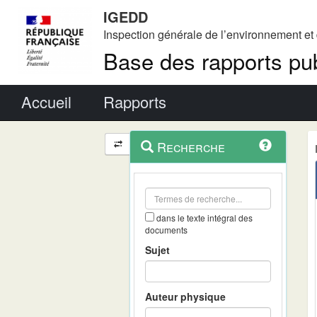
IGEDD
Inspection générale de l’environnement e
Base des rapports pub
Menu principal
Accueil
Rapports
Menu
Navigation
Recherche
contextuel
et
outils
annexes
dans le texte intégral des
documents
Sujet
Auteur physique