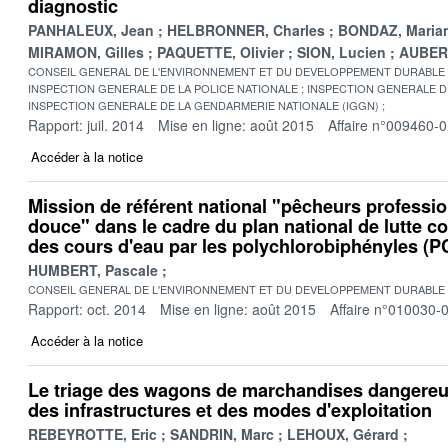
diagnostic
PANHALEUX, Jean
HELBRONNER, Charles
BONDAZ, Maria
MIRAMON, Gilles
PAQUETTE, Olivier
SION, Lucien
AUBERT
CONSEIL GENERAL DE L'ENVIRONNEMENT ET DU DEVELOPPEMENT DURABLE
INSPECTION GENERALE DE LA POLICE NATIONALE
INSPECTION GENERALE DE
INSPECTION GENERALE DE LA GENDARMERIE NATIONALE (IGGN)
Rapport: juil. 2014
Mise en ligne: août 2015
Affaire n°009460-
Accéder à la notice
Mission de référent national "pêcheurs professi
douce" dans le cadre du plan national de lutte co
des cours d'eau par les polychlorobiphényles (P
HUMBERT, Pascale
CONSEIL GENERAL DE L'ENVIRONNEMENT ET DU DEVELOPPEMENT DURABLE
Rapport: oct. 2014
Mise en ligne: août 2015
Affaire n°010030-
Accéder à la notice
Le triage des wagons de marchandises dangereus
des infrastructures et des modes d'exploitation
REBEYROTTE, Eric
SANDRIN, Marc
LEHOUX, Gérard