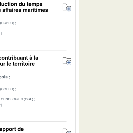
éduction du temps
s affaires maritimes
 (CGEDD)
01
contribuant à la
r le territoire
çois
 (CGEDD)
TECHNOLOGIES (CGE)
01
Rapport de