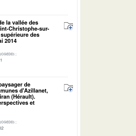
e la vallée des
int-Christophe-sur-
 supérieure des
ai 2014
 (CGEDD)
01
 paysager de
mmunes d'Azillanet,
ran (Hérault).
erspectives et
 (CGEDD)
02