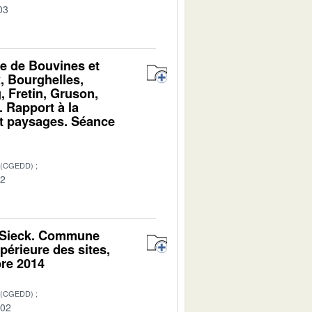
03
ine de Bouvines et
, Bourghelles,
 Fretin, Gruson,
 Rapport à la
et paysages. Séance
 (CGEDD)
02
de Sieck. Commune
périeure des sites,
bre 2014
 (CGEDD)
-02