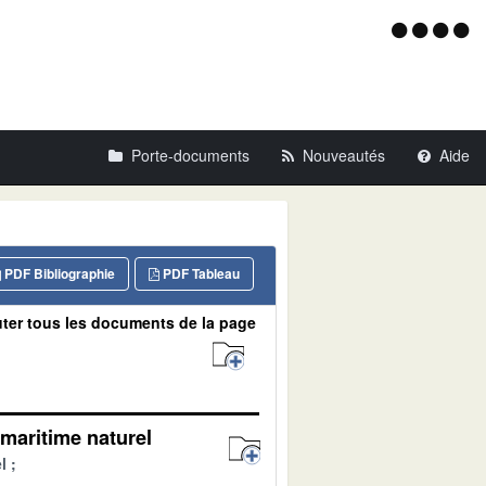
Menu
d'acce
Porte-documents
Nouveautés
Aide
PDF Bibliographie
PDF Tableau
ter tous les documents de la page
maritime naturel
l