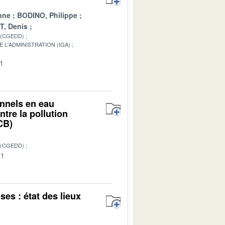
nne
BODINO, Philippe
, Denis
 (CGEDD)
 L'ADMINISTRATION (IGA)
01
onnels en eau
ntre la pollution
CB)
 (CGEDD)
01
es : état des lieux