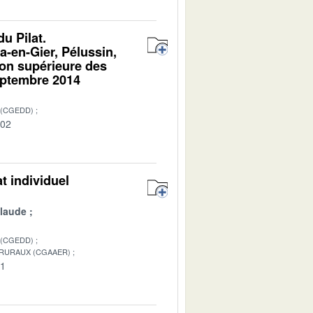
du Pilat.
-en-Gier, Pélussin,
ion supérieure des
eptembre 2014
 (CGEDD)
-02
at individuel
laude
 (CGEDD)
 RURAUX (CGAAER)
01