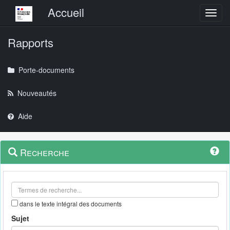
Menu principal
Accueil
Toggl
Rapports
Porte-documents
Nouveautés
Aide
Menu
Navigation
Recherche
contextuel
et
outils
annexes
dans le texte intégral des documents
Sujet