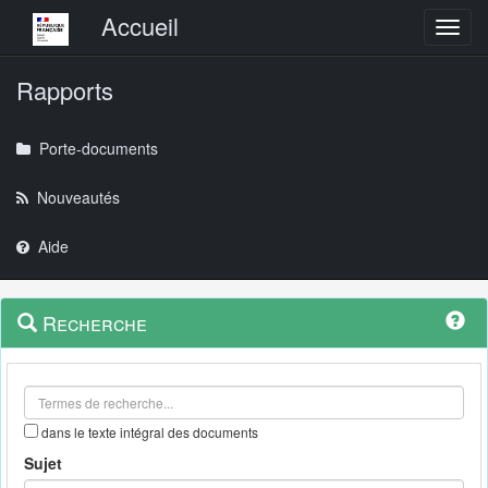
Menu principal
Accueil
Toggl
Rapports
Porte-documents
Nouveautés
Aide
Menu
Navigation
Recherche
contextuel
et
outils
annexes
dans le texte intégral des documents
Sujet