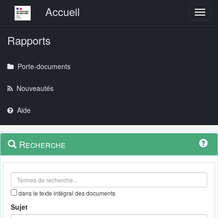
Menu principal
Accueil
Toggl
Rapports
Porte-documents
Nouveautés
Aide
Menu
Navigation
Recherche
contextuel
et
outils
annexes
dans le texte intégral des documents
Sujet