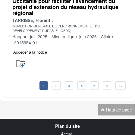
Occitanie pour faciliter l’avancement du
projet d’extension du réseau hydraulique
régional
TARRISSE, Florent
INSPECTION GENERALE DE L'ENVIRONNEMENT ET DU
DEVELOPPEMENT DURABLE (IGEDD)
Rapport: juil. 2025
Mise en ligne: juin 2026
Affaire
n°015954-01
Accéder à la notice
1
2
3
4
5
>
>>
Haut de page
Navigation
Plan du site
transverse
Accueil