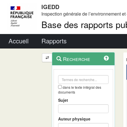
IGEDD
Inspection générale de l’environnement e
Base des rapports pub
Menu principal
Accueil
Rapports
Menu
Navigation
Recherche
contextuel
et
outils
annexes
dans le texte intégral des
documents
Sujet
Auteur physique