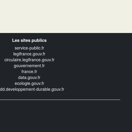
Les sites publics
service-public.fr
legifrance.gouv.fr
circulaire.legifrance.gouv.fr
gouvernement.fr
france.fr
data.gouv.fr
ecologie.gouv.fr
edd.developpement-durable.gouv.fr