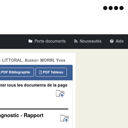
Menu
d'acce
Porte-documents
Nouveautés
Aide
e: LITTORAL, Auteur: MORIN, Yves
PDF Bibliographie
PDF Tableau
ter tous les documents de la page
agnostic - Rapport