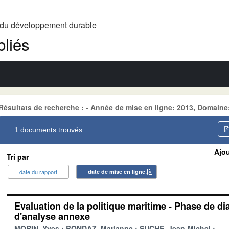
t du développement durable
liés
Résultats de recherche : - Année de mise en ligne: 2013, Domain
1 documents trouvés
Ajou
Tri par
date du rapport
date de mise en ligne
Evaluation de la politique maritime - Phase de di
d'analyse annexe
MORIN, Yves
BONDAZ, Marianne
SUCHE, Jean-Michel