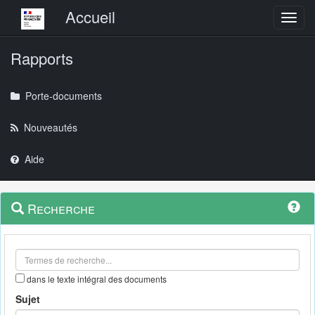
Menu principal
Accueil
Toggl
Rapports
Porte-documents
Nouveautés
Aide
Menu
Navigation
Recherche
contextuel
et
outils
annexes
dans le texte intégral des documents
Sujet