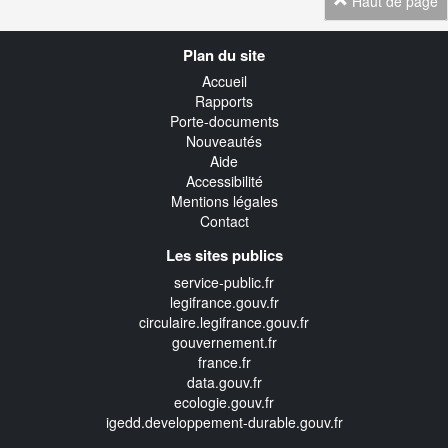
Haut de page
Navigation
Plan du site
transverse
Accueil
Rapports
Porte-documents
Nouveautés
Aide
Accessibilité
Mentions légales
Contact
Les sites publics
service-public.fr
legifrance.gouv.fr
circulaire.legifrance.gouv.fr
gouvernement.fr
france.fr
data.gouv.fr
ecologie.gouv.fr
igedd.developpement-durable.gouv.fr