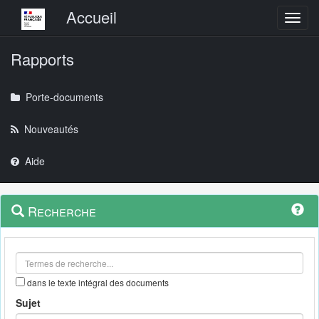
Menu principal
Accueil
Toggl
Rapports
Porte-documents
Nouveautés
Aide
Menu
Navigation
Recherche
contextuel
et
outils
annexes
dans le texte intégral des documents
Sujet