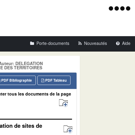
Menu
d'acce
Porte-documents
Nouveautés
Aide
 Auteur: DELEGATION
TE DES TERRITOIRES
PDF Bibliographie
PDF Tableau
ter tous les documents de la page
tion de sites de