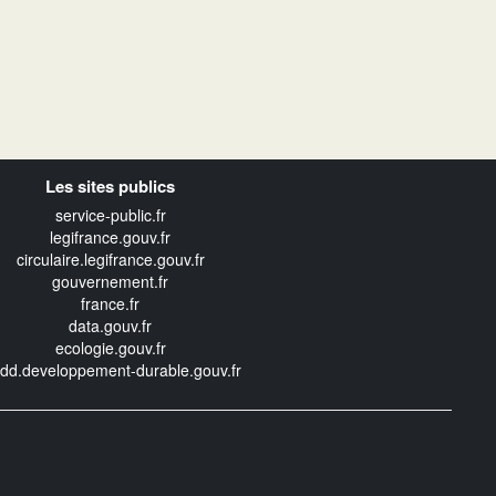
Les sites publics
service-public.fr
legifrance.gouv.fr
circulaire.legifrance.gouv.fr
gouvernement.fr
france.fr
data.gouv.fr
ecologie.gouv.fr
edd.developpement-durable.gouv.fr