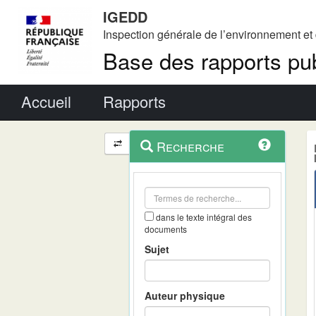
IGEDD
Inspection générale de l’environnement e
Base des rapports pub
Menu principal
Accueil
Rapports
Menu
Navigation
Recherche
contextuel
et
outils
annexes
dans le texte intégral des
documents
Sujet
Auteur physique