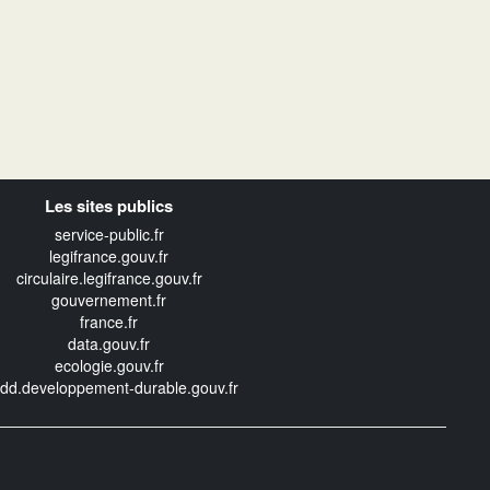
Les sites publics
service-public.fr
legifrance.gouv.fr
circulaire.legifrance.gouv.fr
gouvernement.fr
france.fr
data.gouv.fr
ecologie.gouv.fr
edd.developpement-durable.gouv.fr