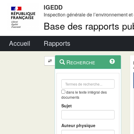
IGEDD
Inspection générale de l’environnement e
Base des rapports pub
Menu principal
Accueil
Rapports
Menu
Navigation
Recherche
contextuel
et
outils
annexes
dans le texte intégral des
documents
Sujet
Auteur physique