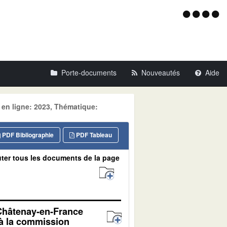
Menu
d'acce
Porte-documents
Nouveautés
Aide
 en ligne: 2023, Thématique:
PDF Bibliographie
PDF Tableau
ter tous les documents de la page
 Châtenay-en-France
 à la commission