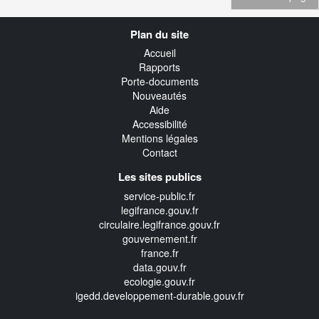
Navigation
Plan du site
transverse
Accueil
Rapports
Porte-documents
Nouveautés
Aide
Accessibilité
Mentions légales
Contact
Les sites publics
service-public.fr
legifrance.gouv.fr
circulaire.legifrance.gouv.fr
gouvernement.fr
france.fr
data.gouv.fr
ecologie.gouv.fr
igedd.developpement-durable.gouv.fr