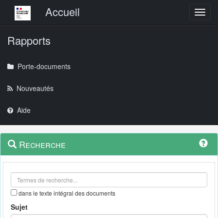
Menu principal
Accueil
Toggl
Rapports
Porte-documents
Nouveautés
Aide
Menu
Navigation
Recherche
contextuel
et
outils
annexes
dans le texte intégral des documents
Sujet