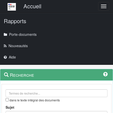
Menu principal
Accueil
Toggl
Rapports
Porte-documents
Nouveautés
Aide
Menu
Navigation
Recherche
contextuel
et
outils
annexes
dans le texte intégral des documents
Sujet