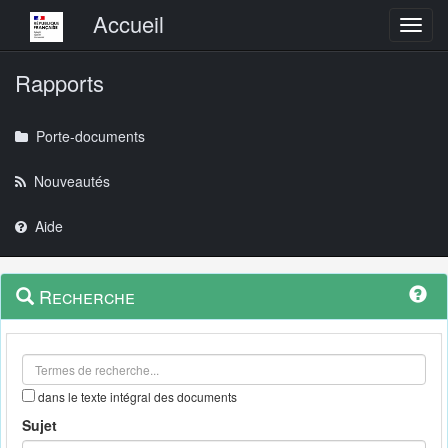
Menu principal
Accueil
Toggl
Rapports
Porte-documents
Nouveautés
Aide
Menu
Navigation
Recherche
contextuel
et
outils
annexes
dans le texte intégral des documents
Sujet