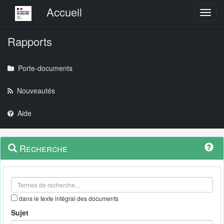
Menu principal
Accueil
Toggl
Rapports
Porte-documents
Nouveautés
Aide
Menu
Navigation
Recherche
contextuel
et
outils
annexes
dans le texte intégral des documents
Sujet