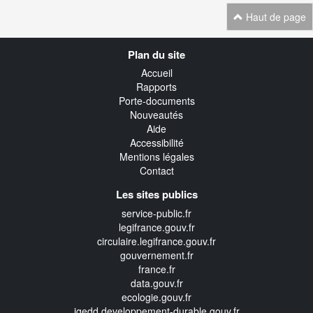
Haut de page
Navigation
Plan du site
transverse
Accueil
Rapports
Porte-documents
Nouveautés
Aide
Accessibilité
Mentions légales
Contact
Les sites publics
service-public.fr
legifrance.gouv.fr
circulaire.legifrance.gouv.fr
gouvernement.fr
france.fr
data.gouv.fr
ecologie.gouv.fr
igedd.developpement-durable.gouv.fr