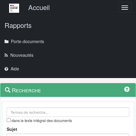
Menu principal
Accueil
Toggl
Rapports
Porte-documents
Nouveautés
Aide
Menu
Navigation
Recherche
contextuel
et
outils
annexes
dans le texte intégral des documents
Sujet