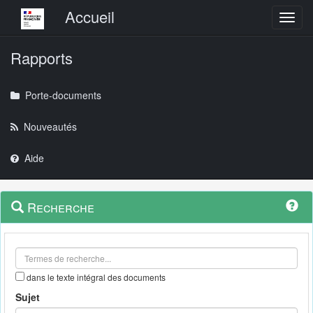
Menu principal
Accueil
Toggl
Rapports
Porte-documents
Nouveautés
Aide
Menu
Navigation
Recherche
contextuel
et
outils
annexes
dans le texte intégral des documents
Sujet