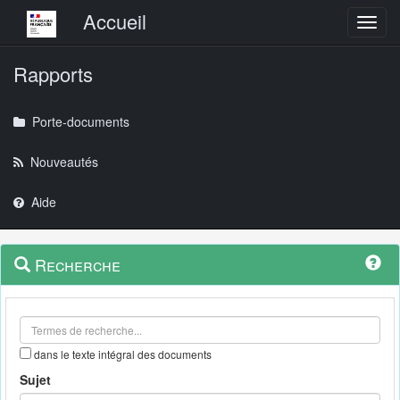
Menu principal
Accueil
Toggl
Rapports
Porte-documents
Nouveautés
Aide
Menu
Navigation
Recherche
contextuel
et
outils
annexes
dans le texte intégral des documents
Sujet