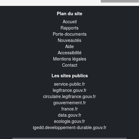
Navigation
Plan du site
transverse
Accueil
Rapports
Porte-documents
Nouveautés
Aide
Accessibilité
Mentions légales
Contact
Les sites publics
service-public.fr
legifrance.gouv.fr
circulaire.legifrance.gouv.fr
gouvernement.fr
france.fr
data.gouv.fr
ecologie.gouv.fr
igedd.developpement-durable.gouv.fr