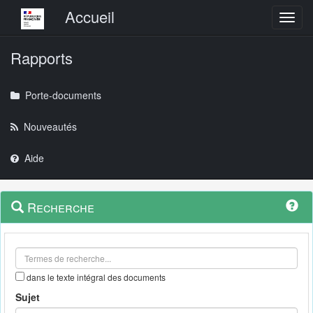
Menu principal
Accueil
Toggl
Rapports
Porte-documents
Nouveautés
Aide
Menu
Navigation
Recherche
contextuel
et
outils
annexes
dans le texte intégral des documents
Sujet