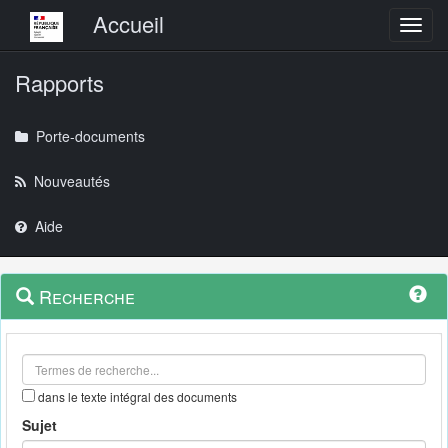
Menu principal
Accueil
Toggl
Rapports
Porte-documents
Nouveautés
Aide
Menu
Navigation
Recherche
contextuel
et
outils
annexes
dans le texte intégral des documents
Sujet