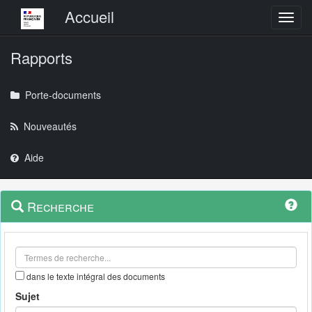
Menu principal
Accueil
Toggl
Rapports
Porte-documents
Nouveautés
Aide
Menu
Navigation
Recherche
contextuel
et
outils
annexes
dans le texte intégral des documents
Sujet