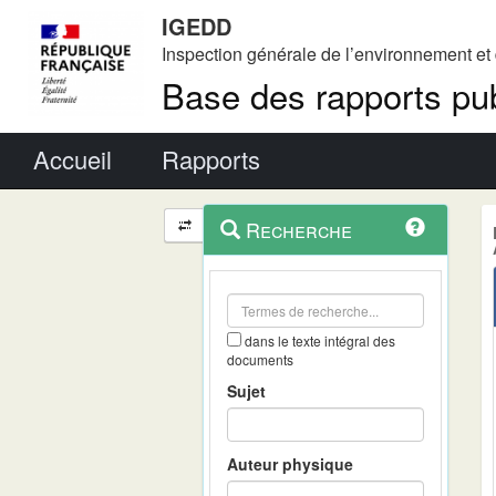
IGEDD
Inspection générale de l’environnement e
Base des rapports pub
Menu principal
Accueil
Rapports
Menu
Navigation
Recherche
contextuel
et
outils
annexes
dans le texte intégral des
documents
Sujet
Auteur physique