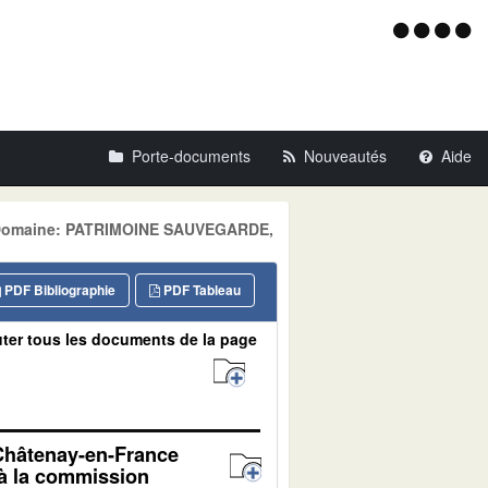
Menu
d'acce
Porte-documents
Nouveautés
Aide
 Domaine: PATRIMOINE SAUVEGARDE,
PDF Bibliographie
PDF Tableau
ter tous les documents de la page
 Châtenay-en-France
 à la commission