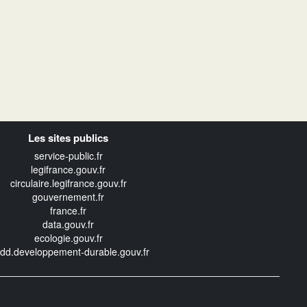
Les sites publics
service-public.fr
legifrance.gouv.fr
circulaire.legifrance.gouv.fr
gouvernement.fr
france.fr
data.gouv.fr
ecologie.gouv.fr
edd.developpement-durable.gouv.fr