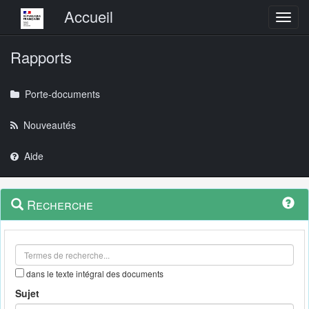
Menu principal
Accueil
Toggl
Rapports
Porte-documents
Nouveautés
Aide
Menu
Navigation
Recherche
contextuel
et
outils
annexes
dans le texte intégral des documents
Sujet