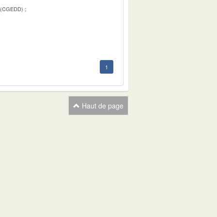
 (CGEDD)
1
1
Haut de page