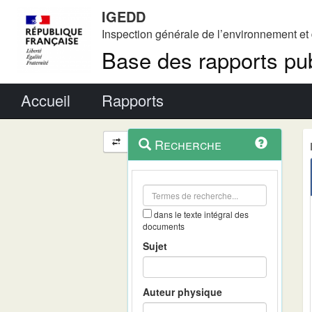
IGEDD
Inspection générale de l’environnement e
Base des rapports pub
Menu principal
Accueil
Rapports
Menu
Navigation
Recherche
contextuel
et
outils
annexes
dans le texte intégral des
documents
Sujet
Auteur physique