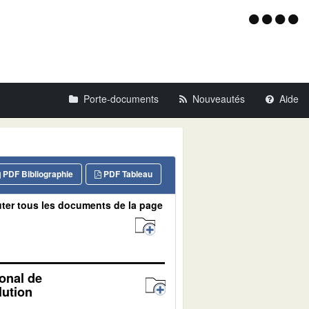
Menu
d'acce
Porte-documents
Nouveautés
Aide
PDF Bibliographie
PDF Tableau
ter tous les documents de la page
ional de
lution