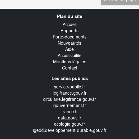
Navigation
Plan du site
transverse
Accueil
Rapports
Porte-documents
Nouveautés
Aide
Accessibilité
Mentions légales
Contact
Les sites publics
service-public.fr
legifrance.gouv.fr
circulaire.legifrance.gouv.fr
gouvernement.fr
france.fr
data.gouv.fr
ecologie.gouv.fr
igedd.developpement-durable.gouv.fr