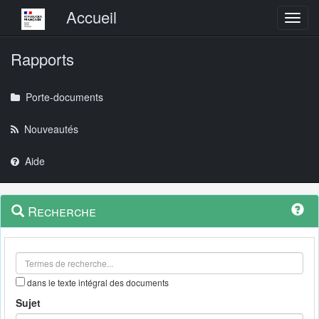
Menu principal
Accueil
Toggl
Rapports
Porte-documents
Nouveautés
Aide
Menu
Navigation
Recherche
contextuel
et
outils
annexes
dans le texte intégral des documents
Sujet