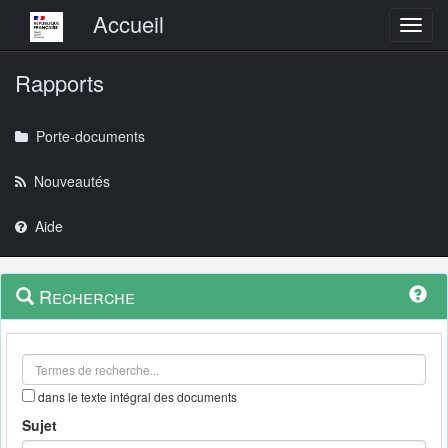
Menu principal
Accueil
Toggl
Rapports
Porte-documents
Nouveautés
Aide
Menu
Navigation
Recherche
contextuel
et
outils
annexes
dans le texte intégral des documents
Sujet