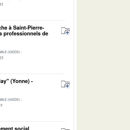
01
che à Saint-Pierre-
es professionnels de
BLE (IGEDD)
01
ay" (Yonne) -
BLE (IGEDD)
01
ement social