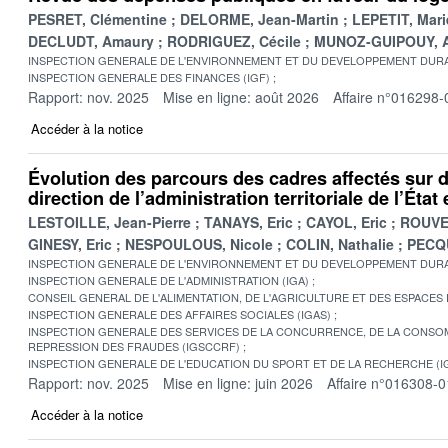
PESRET, Clémentine
DELORME, Jean-Martin
LEPETIT, Mari
DECLUDT, Amaury
RODRIGUEZ, Cécile
MUNOZ-GUIPOUY, A
INSPECTION GENERALE DE L'ENVIRONNEMENT ET DU DEVELOPPEMENT DURA
INSPECTION GENERALE DES FINANCES (IGF)
Rapport: nov. 2025
Mise en ligne: août 2026
Affaire n°016298-
Accéder à la notice
Évolution des parcours des cadres affectés sur 
direction de l’administration territoriale de l’Éta
LESTOILLE, Jean-Pierre
TANAYS, Eric
CAYOL, Eric
ROUVE
GINESY, Eric
NESPOULOUS, Nicole
COLIN, Nathalie
PECQU
INSPECTION GENERALE DE L'ENVIRONNEMENT ET DU DEVELOPPEMENT DURA
INSPECTION GENERALE DE L'ADMINISTRATION (IGA)
CONSEIL GENERAL DE L'ALIMENTATION, DE L'AGRICULTURE ET DES ESPACES
INSPECTION GENERALE DES AFFAIRES SOCIALES (IGAS)
INSPECTION GENERALE DES SERVICES DE LA CONCURRENCE, DE LA CONSOM
REPRESSION DES FRAUDES (IGSCCRF)
INSPECTION GENERALE DE L'EDUCATION DU SPORT ET DE LA RECHERCHE (I
Rapport: nov. 2025
Mise en ligne: juin 2026
Affaire n°016308-0
Accéder à la notice