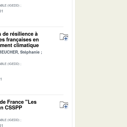
BLE (IGEDD)
01
s de résilience à
es françaises en
ment climatique
BEUCHER, Stéphanie
BLE (IGEDD)
01
 de France "Les
 en CSSPP
BLE (IGEDD)
01