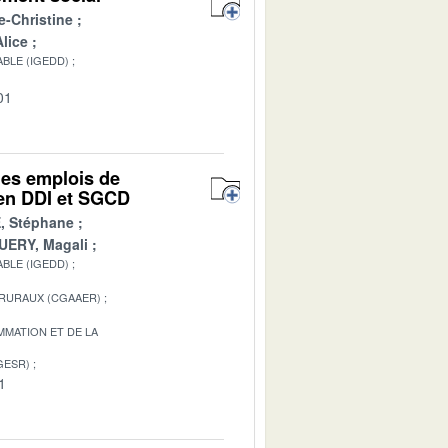
e-Christine
lice
BLE (IGEDD)
01
des emplois de
t en DDI et SGCD
, Stéphane
ERY, Magali
BLE (IGEDD)
 RURAUX (CGAAER)
MATION ET DE LA
GESR)
1