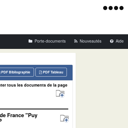
Menu
d'acce
Porte-documents
Nouveautés
Aide
PDF Bibliographie
PDF Tableau
ter tous les documents de la page
 de France "Puy
P