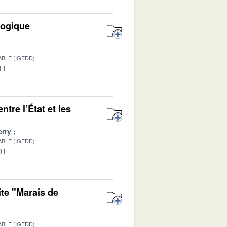
logique
BLE (IGEDD)
11
tre l’État et les
rry
BLE (IGEDD)
01
ite "Marais de
BLE (IGEDD)