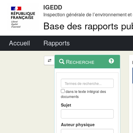
IGEDD
Inspection générale de l’environnement e
Base des rapports pub
Menu principal
Accueil
Rapports
Menu
Navigation
Recherche
contextuel
et
outils
annexes
dans le texte intégral des
documents
Sujet
Auteur physique