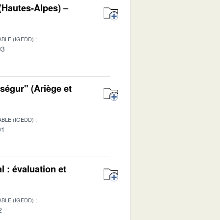
 (Hautes-Alpes) –
BLE (IGEDD)
03
ségur" (Ariège et
BLE (IGEDD)
01
l : évaluation et
BLE (IGEDD)
2