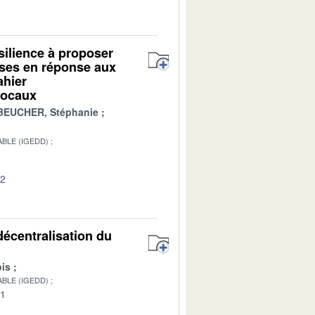
ésilience à proposer
ises en réponse aux
ahier
 locaux
BEUCHER, Stéphanie
BLE (IGEDD)
02
décentralisation du
is
BLE (IGEDD)
01