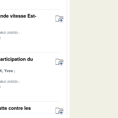
ande vitesse Est-
BLE (IGEDD)
1
articipation du
, Yves
BLE (IGEDD)
1
tte contre les