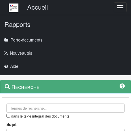
Menu principal
Accueil
Toggl
Rapports
Porte-documents
Nouveautés
Aide
Menu
Navigation
Recherche
contextuel
et
outils
annexes
dans le texte intégral des documents
Sujet