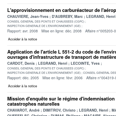
L'approvisionnement en carburéacteur de l'aérop
CHAUVIERE, Jean-Yves
D'AUBREBY, Marc
LEGRAND, Henri
CONSEIL GENERAL DES PONTS ET CHAUSSEES (CGPC)
INSPECTION GENERALE DE L'ENVIRONNEMENT (IGE)
Rapport: avr. 2008
Mise en ligne: déc. 2008
Affaire n°005203-
Accéder à la notice
Application de l'article L 551-2 du code de l'env
ouvrages d'infrastructure de transport de matiè
CARDOT, Denis
LEGRAND, Henri
LECOINTE, Yves
CONSEIL GENERAL DES PONTS ET CHAUSSEES (CGPC)
INSPECTION GENERALE DE L'ENVIRONNEMENT (IGE)
CONSEIL GENERAL DES
Rapport: déc. 2005
Mise en ligne: févr. 2006
Affaire n°004319-
Accéder à la notice
Mission d'enquête sur le régime d'indemnisation
catastrophes naturelles
CHAVAROT, André
DIMITROV, Christo
LEGRAND, Henri
MA
QUEFFELEC, Christian
DUMAS, Philippe
MACAIRE, Alexan