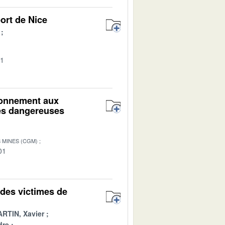
ort de Nice
01
ironnement aux
res dangereuses
 MINES (CGM)
01
 des victimes de
RTIN, Xavier
dre