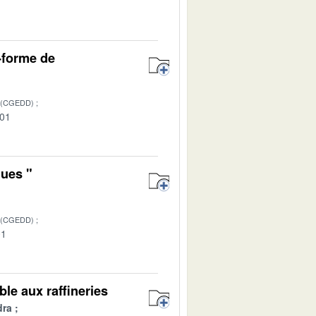
1
e-forme de
 (CGEDD)
-01
ques "
 (CGEDD)
01
ble aux raffineries
dra