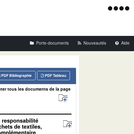
Menu
d'acce
Porte-documents
Nouveautés
Aide
PDF Bibliographie
PDF Tableau
ter tous les documents de la page
e responsabilité
hets de textiles,
complémentaire