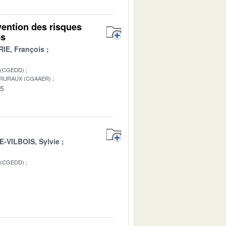
vention des risques
es
IE, François
 (CGEDD)
 RURAUX (CGAAER)
05
-VILBOIS, Sylvie
 (CGEDD)
1