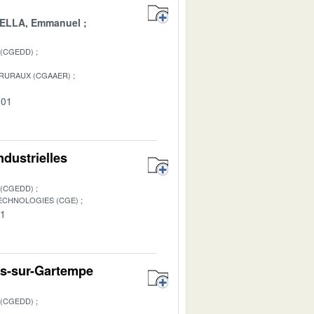
ELLA, Emmanuel
 (CGEDD)
 RURAUX (CGAAER)
-01
ndustrielles
 (CGEDD)
TECHNOLOGIES (CGE)
01
es-sur-Gartempe
 (CGEDD)