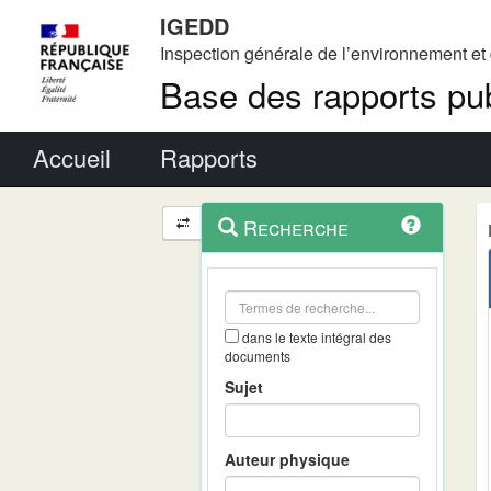
IGEDD
Inspection générale de l’environnement e
Base des rapports pub
Menu principal
Accueil
Rapports
Menu
Navigation
Recherche
contextuel
et
outils
annexes
dans le texte intégral des
documents
Sujet
Auteur physique