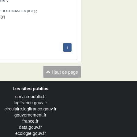
 DES FINANCES (IGF)
-01
1
Haut de page
Les sites publics
service-public.fr
legifrance.gouv.fr
circulaire.legifrance.gouv.fr
gouvernement.fr
france.fr
data.gouv.fr
ecologie.gouv.fr