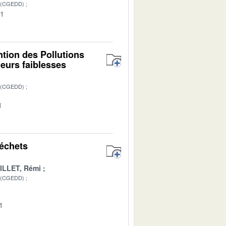
 (CGEDD)
01
ntion des Pollutions
leurs faiblesses
 (CGEDD)
1
déchets
ILLET, Rémi
 (CGEDD)
1