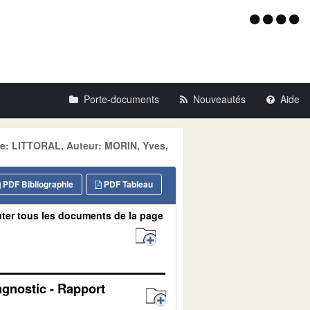
Menu
d'acce
Porte-documents
Nouveautés
Aide
e: LITTORAL, Auteur: MORIN, Yves,
PDF Bibliographie
PDF Tableau
ter tous les documents de la page
agnostic - Rapport