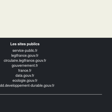
Les sites publics
service-public.fr
legifrance.gouv.fr
circulaire.legifrance.gouv.fr
gouvernement.fr
france.fr
data.gouv.fr
ecologie.gouv.fr
edd.developpement-durable.gouv.fr