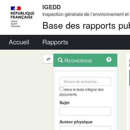
IGEDD
Inspection générale de l’environnement e
Base des rapports pub
Menu principal
Accueil
Rapports
Menu
Navigation
Recherche
contextuel
et
outils
annexes
dans le texte intégral des
documents
Sujet
Auteur physique