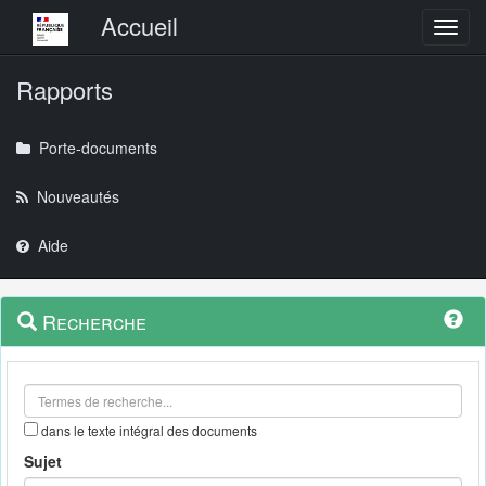
Menu principal
Accueil
Toggl
Rapports
Porte-documents
Nouveautés
Aide
Menu
Navigation
Recherche
contextuel
et
outils
annexes
dans le texte intégral des documents
Sujet