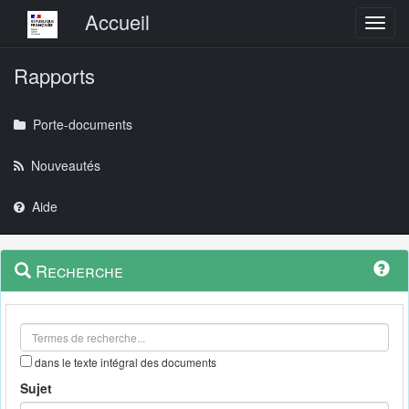
Menu principal
Accueil
Toggl
Rapports
Porte-documents
Nouveautés
Aide
Menu
Navigation
Recherche
contextuel
et
outils
annexes
dans le texte intégral des documents
Sujet