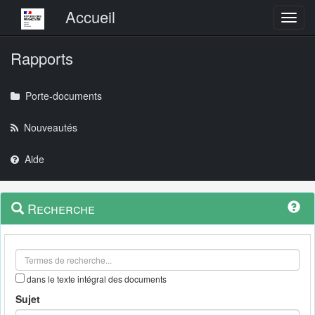
Menu principal
Accueil
Toggl
Rapports
Porte-documents
Nouveautés
Aide
Menu
Navigation
Recherche
contextuel
et
outils
annexes
dans le texte intégral des documents
Sujet