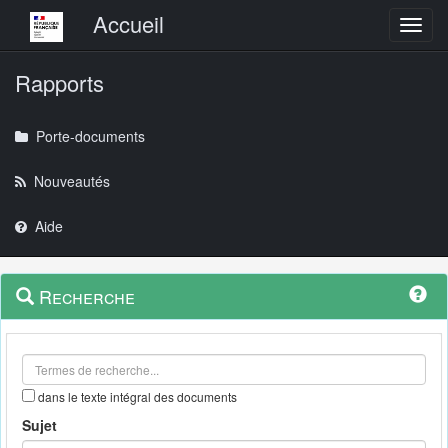
Menu principal
Accueil
Toggl
Rapports
Porte-documents
Nouveautés
Aide
Menu
Navigation
Recherche
contextuel
et
outils
annexes
dans le texte intégral des documents
Sujet