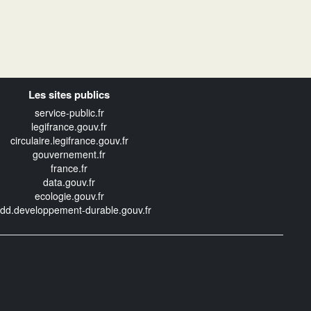
Les sites publics
service-public.fr
legifrance.gouv.fr
circulaire.legifrance.gouv.fr
gouvernement.fr
france.fr
data.gouv.fr
ecologie.gouv.fr
edd.developpement-durable.gouv.fr