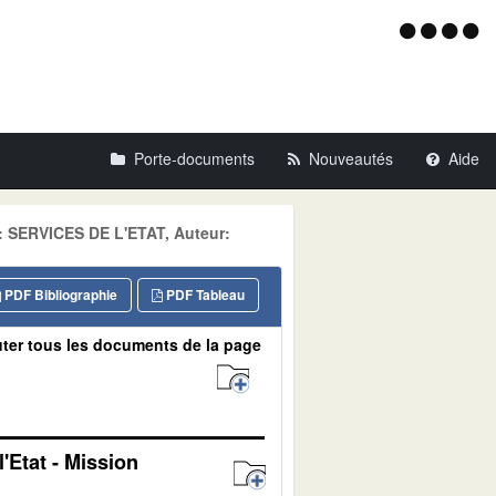
Menu
d'acce
Porte-documents
Nouveautés
Aide
e: SERVICES DE L'ETAT, Auteur:
PDF Bibliographie
PDF Tableau
ter tous les documents de la page
'Etat - Mission