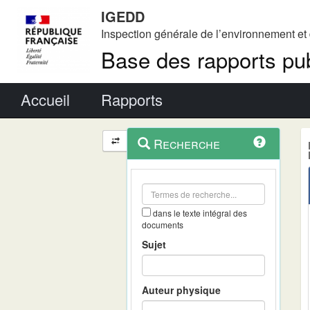
IGEDD
Inspection générale de l’environnement e
Base des rapports pub
Menu principal
Accueil
Rapports
Menu
Navigation
Recherche
contextuel
et
outils
annexes
dans le texte intégral des
documents
Sujet
Auteur physique