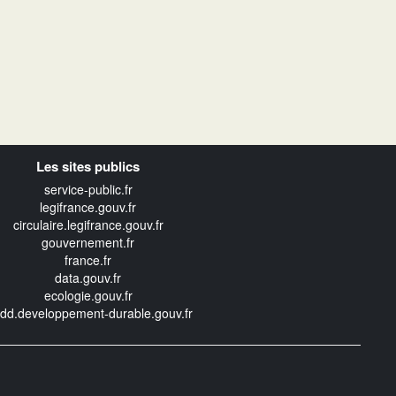
Les sites publics
service-public.fr
legifrance.gouv.fr
circulaire.legifrance.gouv.fr
gouvernement.fr
france.fr
data.gouv.fr
ecologie.gouv.fr
edd.developpement-durable.gouv.fr