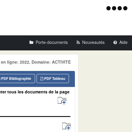
Menu
d'acce
Porte-documents
Nouveautés
Aide
e en ligne: 2022, Domaine: ACTIVITE
PDF Bibliographie
PDF Tableau
ter tous les documents de la page