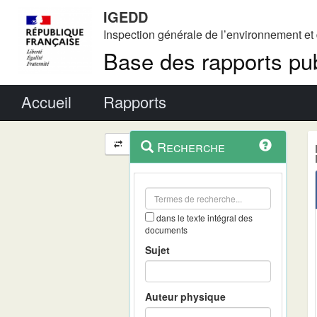
IGEDD
Inspection générale de l’environnement e
Base des rapports pub
Menu principal
Accueil
Rapports
Menu
Navigation
Recherche
contextuel
et
outils
annexes
dans le texte intégral des
documents
Sujet
Auteur physique