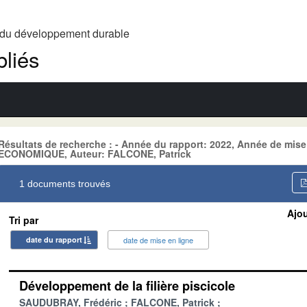
t du développement durable
liés
Résultats de recherche : - Année du rapport: 2022, Année de mis
ECONOMIQUE, Auteur: FALCONE, Patrick
1 documents trouvés
Ajou
Tri par
date du rapport
date de mise en ligne
Développement de la filière piscicole
SAUDUBRAY, Frédéric
FALCONE, Patrick