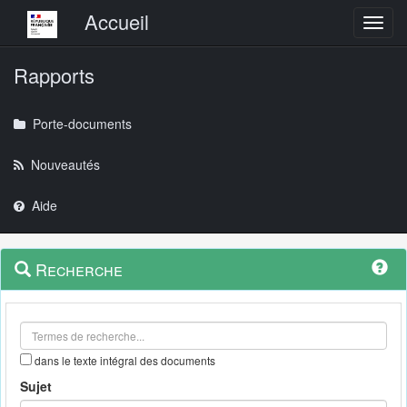
Menu principal
Accueil
Toggl
Rapports
Porte-documents
Nouveautés
Aide
Menu
Navigation
Recherche
contextuel
et
outils
annexes
dans le texte intégral des documents
Sujet