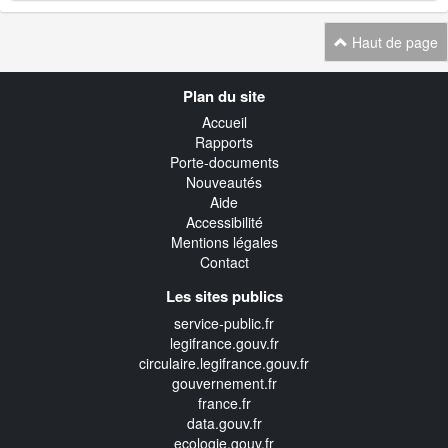
Haut de page
Navigation
Plan du site
transverse
Accueil
Rapports
Porte-documents
Nouveautés
Aide
Accessibilité
Mentions légales
Contact
Les sites publics
service-public.fr
legifrance.gouv.fr
circulaire.legifrance.gouv.fr
gouvernement.fr
france.fr
data.gouv.fr
ecologie.gouv.fr