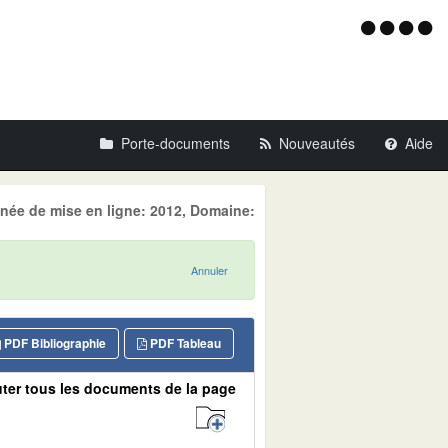
Menu
d'acce
Porte-documents
Nouveautés
Aide
nnée de mise en ligne: 2012, Domaine:
Annuler
PDF Bibliographie
PDF Tableau
ter tous les documents de la page