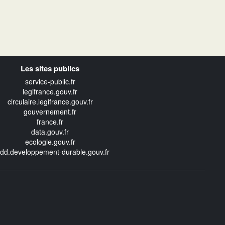
Les sites publics
service-public.fr
legifrance.gouv.fr
circulaire.legifrance.gouv.fr
gouvernement.fr
france.fr
data.gouv.fr
ecologie.gouv.fr
edd.developpement-durable.gouv.fr