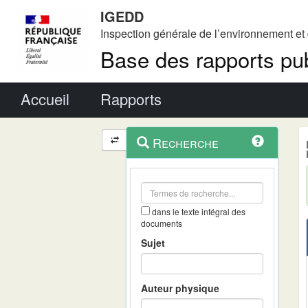
IGEDD
Inspection générale de l’environnement e
Base des rapports pub
Menu principal
Accueil
Rapports
Menu
Navigation
Recherche
contextuel
et
outils
annexes
dans le texte intégral des
documents
Sujet
Auteur physique